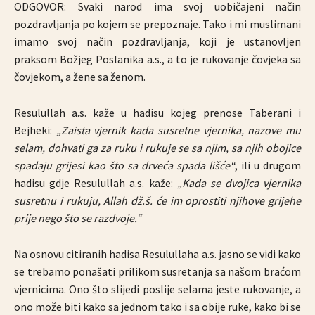
ODGOVOR: Svaki narod ima svoj uobičajeni način
pozdravljanja po kojem se prepoznaje. Tako i mi muslimani
imamo svoj način pozdravljanja, koji je ustanovljen
praksom Božjeg Poslanika a.s., a to je rukovanje čovjeka sa
čovjekom, a žene sa ženom.
Resulullah a.s. kaže u hadisu kojeg prenose Taberani i
Bejheki:
„Zaista vjernik kada susretne vjernika, nazove mu
selam, dohvati ga za ruku i rukuje se sa njim, sa njih obojice
spadaju grijesi kao što sa drveća spada lišće“
, ili u drugom
hadisu gdje Resulullah a.s. kaže:
„Kada se dvojica vjernika
susretnu i rukuju, Allah dž.š. će im oprostiti njihove grijehe
prije nego što se razdvoje.“
Na osnovu citiranih hadisa Resulullaha a.s. jasno se vidi kako
se trebamo ponašati prilikom susretanja sa našom braćom
vjernicima. Ono što slijedi poslije selama jeste rukovanje, a
ono može biti kako sa jednom tako i sa obije ruke, kako bi se