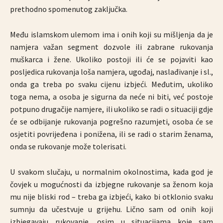
prethodno spomenutog zaključka.
Među islamskom ulemom ima i onih koji su mišljenja da je
namjera važan segment dozvole ili zabrane rukovanja
muškarca i žene. Ukoliko postoji ili će se pojaviti kao
posljedica rukovanja loša namjera, ugođaj, naslađivanje i sl.,
onda ga treba po svaku cijenu izbjeći. Međutim, ukoliko
toga nema, a osoba je sigurna da neće ni biti, već postoje
potpuno drugačije namjere, ili ukoliko se radi o situaciji gdje
će se odbijanje rukovanja pogrešno razumjeti, osoba će se
osjetiti povrijeđena i ponižena, ili se radi o starim ženama,
onda se rukovanje može tolerisati.
U svakom slučaju, u normalnim okolnostima, kada god je
čovjek u mogućnosti da izbjegne rukovanje sa ženom koja
mu nije bliski rod – treba ga izbjeći, kako bi otklonio svaku
sumnju da učestvuje u grijehu. Lično sam od onih koji
izbjegavaju rukovanje, osim u situacijama koje sam