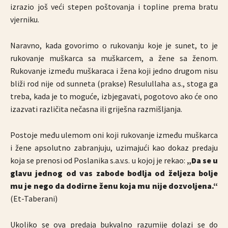
izrazio još veći stepen poštovanja i topline prema bratu
vjerniku.
Naravno, kada govorimo o rukovanju koje je sunet, to je
rukovanje muškarca sa muškarcem, a žene sa ženom.
Rukovanje između muškaraca i žena koji jedno drugom nisu
bliži rod nije od sunneta (prakse) Resulullaha a.s., stoga ga
treba, kada je to moguće, izbjegavati, pogotovo ako će ono
izazvati različita nečasna ili griješna razmišljanja.
Postoje među ulemom oni koji rukovanje između muškarca
i žene apsolutno zabranjuju, uzimajući kao dokaz predaju
koja se prenosi od Poslanika s.a.v.s. u kojoj je rekao:
„Da se u
glavu jednog od vas zabode bodlja od željeza bolje
mu je nego da dodirne ženu koja mu nije dozvoljena.“
(Et-Taberani)
Ukoliko se ova predaja bukvalno razumije dolazi se do