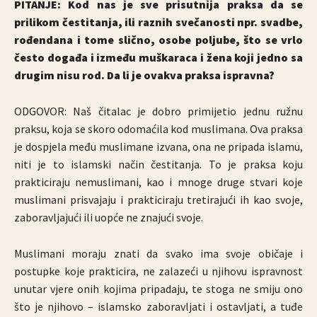
PITANJE: Kod nas je sve prisutnija praksa da se
prilikom čestitanja, ili raznih svečanosti npr. svadbe,
rođendana i tome slično, osobe poljube, što se vrlo
često događa i između muškaraca i žena koji jedno sa
drugim nisu rod. Da li je ovakva praksa ispravna?
ODGOVOR: Naš čitalac je dobro primijetio jednu ružnu
praksu, koja se skoro odomaćila kod muslimana. Ova praksa
je dospjela među muslimane izvana, ona ne pripada islamu,
niti je to islamski način čestitanja. To je praksa koju
prakticiraju nemuslimani, kao i mnoge druge stvari koje
muslimani prisvajaju i prakticiraju tretirajući ih kao svoje,
zaboravljajući ili uopće ne znajući svoje.
Muslimani moraju znati da svako ima svoje običaje i
postupke koje prakticira, ne zalazeći u njihovu ispravnost
unutar vjere onih kojima pripadaju, te stoga ne smiju ono
što je njihovo – islamsko zaboravljati i ostavljati, a tuđe