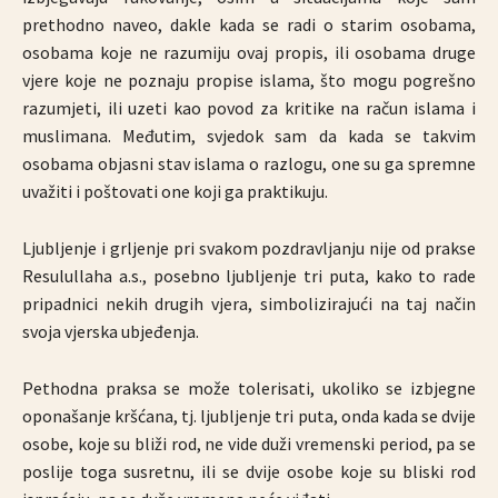
prethodno naveo, dakle kada se radi o starim osobama,
osobama koje ne razumiju ovaj propis, ili osobama druge
vjere koje ne poznaju propise islama, što mogu pogrešno
razumjeti, ili uzeti kao povod za kritike na račun islama i
muslimana. Međutim, svjedok sam da kada se takvim
osobama objasni stav islama o razlogu, one su ga spremne
uvažiti i poštovati one koji ga praktikuju.
Ljubljenje i grljenje pri svakom pozdravljanju nije od prakse
Resulullaha a.s., posebno ljubljenje tri puta, kako to rade
pripadnici nekih drugih vjera, simbolizirajući na taj način
svoja vjerska ubjeđenja.
Pethodna praksa se može tolerisati, ukoliko se izbjegne
oponašanje kršćana, tj. ljubljenje tri puta, onda kada se dvije
osobe, koje su bliži rod, ne vide duži vremenski period, pa se
poslije toga susretnu, ili se dvije osobe koje su bliski rod