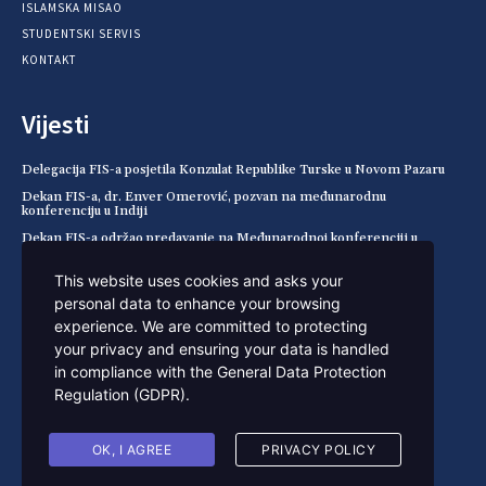
ISLAMSKA MISAO
STUDENTSKI SERVIS
KONTAKT
Vijesti
Delegacija FIS-a posjetila Konzulat Republike Turske u Novom Pazaru
Dekan FIS-a, dr. Enver Omerović, pozvan na međunarodnu
konferenciju u Indiji
Dekan FIS-a održao predavanje na Međunarodnoj konferenciji u
Pemalangu (Indonezija)
This website uses cookies and asks your
Spisak primljenih kandidata za julski rok, 2026/2027.
personal data to enhance your browsing
Kontakt
experience. We are committed to protecting
your privacy and ensuring your data is handled
in compliance with the
General Data Protection
+ 381 20 316 904
Regulation (GDPR)
.
sekretar@fis.edu.rs
ul. Rifata Burdžovića br. 1,
36300 Novi Pazar,
OK, I AGREE
PRIVACY POLICY
Srbija