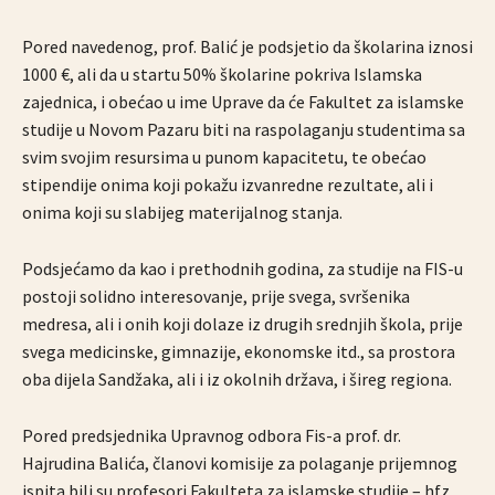
Pored navedenog, prof. Balić je podsjetio da školarina iznosi
1000 €, ali da u startu 50% školarine pokriva Islamska
zajednica, i obećao u ime Uprave da će Fakultet za islamske
studije u Novom Pazaru biti na raspolaganju studentima sa
svim svojim resursima u punom kapacitetu, te obećao
stipendije onima koji pokažu izvanredne rezultate, ali i
onima koji su slabijeg materijalnog stanja.
Podsjećamo da kao i prethodnih godina, za studije na FIS-u
postoji solidno interesovanje, prije svega, svršenika
medresa, ali i onih koji dolaze iz drugih srednjih škola, prije
svega medicinske, gimnazije, ekonomske itd., sa prostora
oba dijela Sandžaka, ali i iz okolnih država, i šireg regiona.
Pored predsjednika Upravnog odbora Fis-a prof. dr.
Hajrudina Balića, članovi komisije za polaganje prijemnog
ispita bili su profesori Fakulteta za islamske studije – hfz.