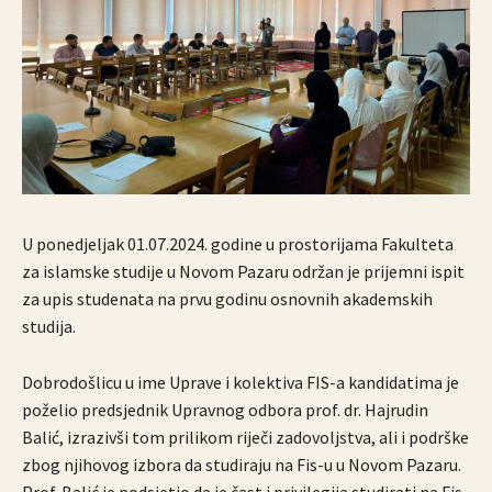
U ponedjeljak 01.07.2024. godine u prostorijama Fakulteta
za islamske studije u Novom Pazaru održan je prijemni ispit
za upis studenata na prvu godinu osnovnih akademskih
studija.
Dobrodošlicu u ime Uprave i kolektiva FIS-a kandidatima je
poželio predsjednik Upravnog odbora prof. dr. Hajrudin
Balić, izrazivši tom prilikom riječi zadovoljstva, ali i podrške
zbog njihovog izbora da studiraju na Fis-u u Novom Pazaru.
Prof. Balić je podsjetio da je čast i privilegija studirati na Fis-