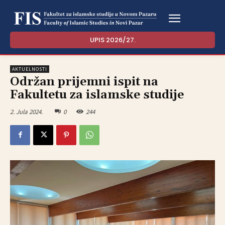
UPIS 2026/27.
AKTUELNOSTI
Održan prijemni ispit na
Fakultetu za islamske studije
2. Jula 2024.
0
244