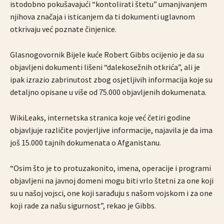
istodobno pokušavajući “kontolirati štetu” umanjivanjem
njihova značaja i isticanjem da ti dokumenti uglavnom
otkrivaju već poznate činjenice.
Glasnogovornik Bijele kuće Robert Gibbs ocijenio je da su
objavljeni dokumenti lišeni “dalekosežnih otkrića”, ali je
ipak izrazio zabrinutost zbog osjetljivih informacija koje su
detaljno opisane u više od 75.000 objavljenih dokumenata.
WikiLeaks, internetska stranica koje već četiri godine
objavljuje različite povjerljive informacije, najavila je da ima
još 15.000 tajnih dokumenata o Afganistanu.
“Osim što je to protuzakonito, imena, operacije i programi
objavljeni na javnoj domeni mogu biti vrlo štetni za one koji
su u našoj vojsci, one koji sarađuju s našom vojskom i za one
koji rade za našu sigurnost”, rekao je Gibbs.