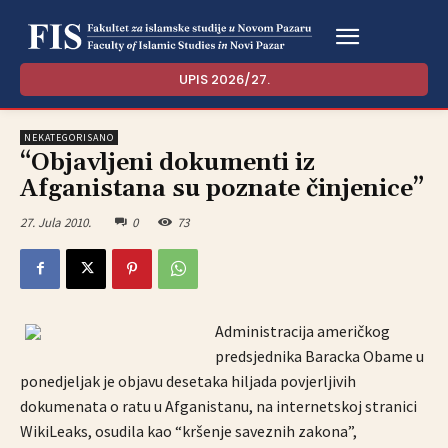
UPIS 2026/27.
NEKATEGORISANO
“Objavljeni dokumenti iz
Afganistana su poznate činjenice”
27. Jula 2010.
0
73
Administracija američkog
predsjednika Baracka Obame u
ponedjeljak je objavu desetaka hiljada povjerljivih
dokumenata o ratu u Afganistanu, na internetskoj stranici
WikiLeaks, osudila kao “kršenje saveznih zakona”,