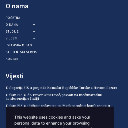
O nama
POČETNA
O NAMA
STUDIJE
VIJESTI
ISLAMSKA MISAO
STUDENTSKI SERVIS
KONTAKT
Vijesti
Delegacija FIS-a posjetila Konzulat Republike Turske u Novom Pazaru
Dekan FIS-a, dr. Enver Omerović, pozvan na međunarodnu
konferenciju u Indiji
Dekan FIS-a održao predavanje na Međunarodnoj konferenciji u
Pemalangu (Indonezija)
This website uses cookies and asks your
Spisak primljenih kandidata za julski rok, 2026/2027.
personal data to enhance your browsing