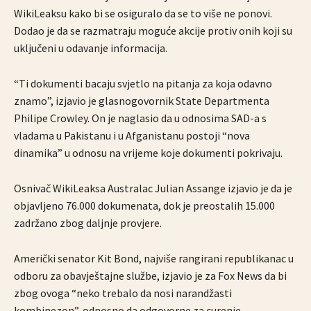
WikiLeaksu kako bi se osiguralo da se to više ne ponovi.
Dodao je da se razmatraju moguće akcije protiv onih koji su
uključeni u odavanje informacija.
“Ti dokumenti bacaju svjetlo na pitanja za koja odavno
znamo”, izjavio je glasnogovornik State Departmenta
Philipe Crowley. On je naglasio da u odnosima SAD-a s
vladama u Pakistanu i u Afganistanu postoji “nova
dinamika” u odnosu na vrijeme koje dokumenti pokrivaju.
Osnivač WikiLeaksa Australac Julian Assange izjavio je da je
objavljeno 76.000 dokumenata, dok je preostalih 15.000
zadržano zbog daljnje provjere.
Američki senator Kit Bond, najviše rangirani republikanac u
odboru za obavještajne službe, izjavio je za Fox News da bi
zbog ovoga “neko trebalo da nosi narandžasti
kombinezon”, odnosno da odgovorne za curenje