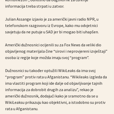
informacija treba strpati u zatvor.
Julian Assange izjavio je za američki javni radio NPR, u
telefonskom razgovoru iz Evrope, kako mu odvjetnici
savjetuju da ne putuje u SAD jer bi mogao biti uhapšen.
Američki dužnosnici ocijenili su za Fox News da veliki dio
objavljenog materijala čine “sirovi i neprovjereni izvještaji”
osoba iz regije koje možda imaju svoj “program”.
Dužnosnici su također optužili WikiLeaks da ima svoj
“program” protiv rata u Afganistanu. “Wikileaks izgleda da
ima vlastiti program koji ide dalje od objavljivanje tajnih
informacija za dobrobit drugih za analizu”, rekao je
američki dužnosnik, dodajući kako je sramotno da se u
WikiLeaksu prikazuju kao objektivni, a istodobno su protiv
rata u Afganistanu.