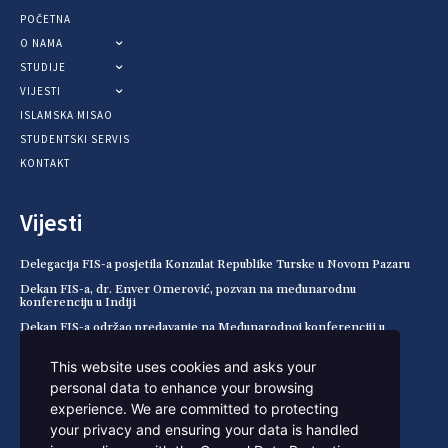
POČETNA
O NAMA
STUDIJE
VIJESTI
ISLAMSKA MISAO
STUDENTSKI SERVIS
KONTAKT
Vijesti
Delegacija FIS-a posjetila Konzulat Republike Turske u Novom Pazaru
Dekan FIS-a, dr. Enver Omerović, pozvan na međunarodnu
konferenciju u Indiji
Dekan FIS-a održao predavanje na Međunarodnoj konferenciji u
Pemalangu (Indonezija)
This website uses cookies and asks your
Spisak primljenih kandidata za julski rok, 2026/2027.
personal data to enhance your browsing
Kontakt
experience. We are committed to protecting
your privacy and ensuring your data is handled