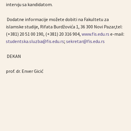
intervju sa kandidatom.
Dodatne informacije možete dobiti na Fakultetu za
islamske studije, Rifata Burdžovića 1, 36 300 Novi Pazar,tel:
(+381) 20 51 00 190, (+381) 20 316 904,
www.fis.edu.rs
e-mail:
studentska.sluzba@fis.edu.rs
;
sekretar@fis.edu.rs
DEKAN
prof. dr. Enver Gicić