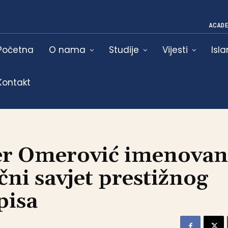
ACADE
Početna
O nama
Studije
Vijesti
Isl
Kontakt
er Omerović imenovan
ni savjet prestižnog
pisa