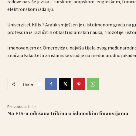
radove na više jezika – turskom, arapskom, engleskom, franc
elektronskom izdanju.
Univerzitet Kilis 7 Aralık smješten je u istoimenom gradu na gra
profesora iz različitih oblasti islamskih nauka, filozofije i istor
Imenovanjem dr. Omerovića u najviša tijela ovog međunarodnog
značaja Fakulteta za islamske studije na međunarodnoj akade
Share
Previous article
Na FIS-u održana tribina o islamskim finansijama