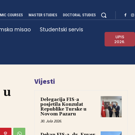
MIC COURSES
MASTER STUDIES
DOCTORAL STUDIES
amska misao
Studentski servis
UPIS
2026.
Vijesti
 u
Delegacija FIS-a
posjetila Konzulat
Republike Turske u
Novom Pazaru
30. Jula 2026.
Dekan FIS-a, dr. Enver