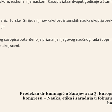
uskom, ruskom i njemačkom. Časopis izlazi dvaput godišnje u šta
nici Turske i Sirije, a njihov Fakultet islamskih nauka okuplja pre
ije.
 časopisa potvrđeno je priznanje njegovog naučnog rada i doprin
mskoj sceni.
Prodekan dr Eminagić u Sarajevu na 3. Europ
kongresu – Nauka, etika i saradnja u fokus
ha