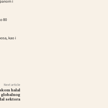
mpanom i
ko 80
osa, kao i
Next article
skom halal
u globalnog
lal sektora