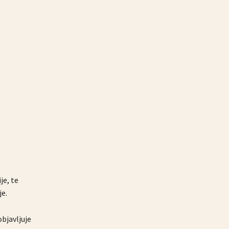
je, te
je.
objavljuje