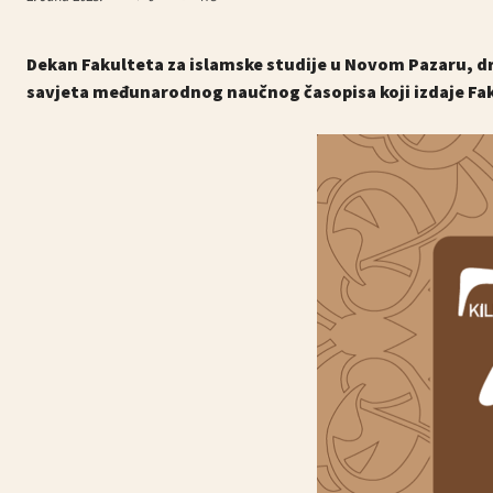
Dekan Fakulteta za islamske studije u Novom Pazaru, d
savjeta međunarodnog naučnog časopisa koji izdaje Fakul