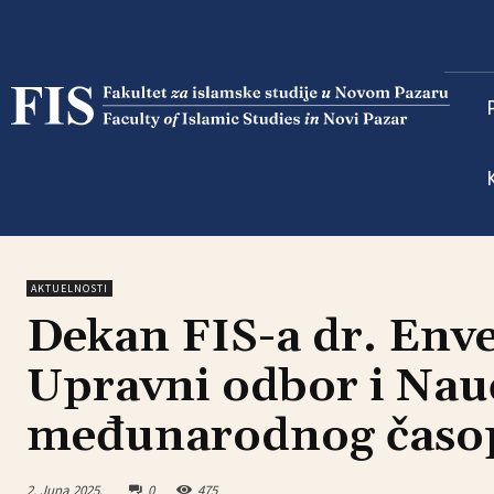
AKTUELNOSTI
Dekan FIS-a dr. Env
Upravni odbor i Nauč
međunarodnog časo
2. Juna 2025.
0
475