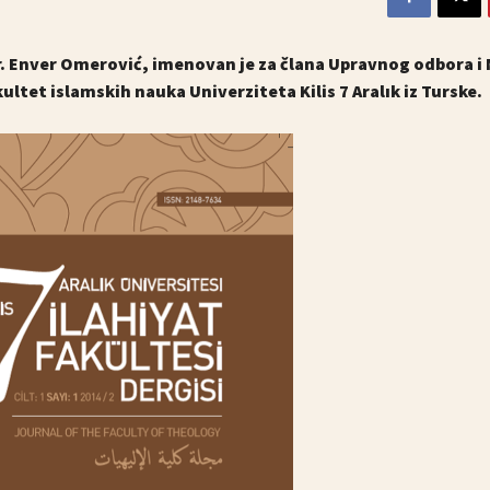
r. Enver Omerović, imenovan je za člana Upravnog odbora 
tet islamskih nauka Univerziteta Kilis 7 Aralık iz Turske.