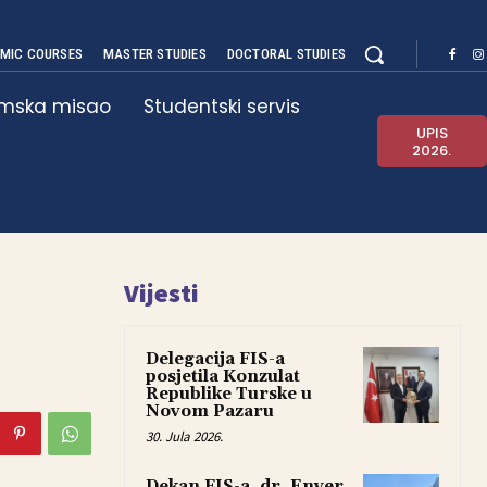
MIC COURSES
MASTER STUDIES
DOCTORAL STUDIES
amska misao
Studentski servis
UPIS
2026.
Vijesti
Delegacija FIS-a
posjetila Konzulat
Republike Turske u
Novom Pazaru
30. Jula 2026.
Dekan FIS-a, dr. Enver