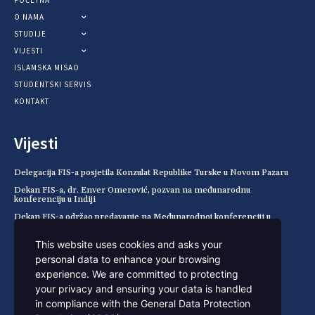
POČETNA
O NAMA
STUDIJE
VIJESTI
ISLAMSKA MISAO
STUDENTSKI SERVIS
KONTAKT
Vijesti
Delegacija FIS-a posjetila Konzulat Republike Turske u Novom Pazaru
Dekan FIS-a, dr. Enver Omerović, pozvan na međunarodnu
konferenciju u Indiji
Dekan FIS-a održao predavanje na Međunarodnoj konferenciji u
Pemalangu (Indonezija)
This website uses cookies and asks your
Spisak primljenih kandidata za julski rok, 2026/2027.
personal data to enhance your browsing
Kontakt
experience. We are committed to protecting
your privacy and ensuring your data is handled
in compliance with the
General Data Protection
+ 381 20 316 904