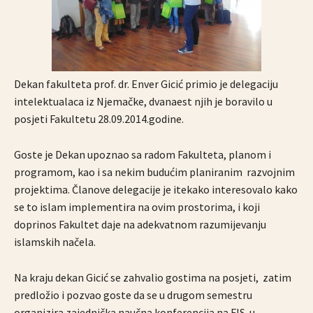
Dekan fakulteta prof. dr. Enver Gicić primio je delegaciju
intelektualaca iz Njemačke, dvanaest njih je boravilo u
posjeti Fakultetu 28.09.2014.godine.
Goste je Dekan upoznao sa radom Fakulteta, planom i
programom, kao i sa nekim budućim planiranim razvojnim
projektima. Članove delegacije je itekako interesovalo kako
se to islam implementira na ovim prostorima, i koji
doprinos Fakultet daje na adekvatnom razumijevanju
islamskih načela.
Na kraju dekan Gicić se zahvalio gostima na posjeti, zatim
predložio i pozvao goste da se u drugom semestru
organizira zajednička naučna konferencija na FIS-u.