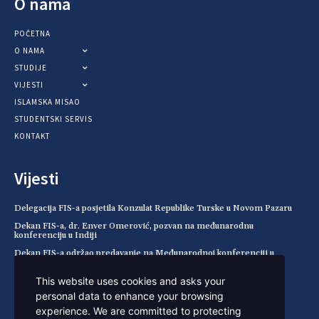
O nama
POČETNA
O NAMA
STUDIJE
VIJESTI
ISLAMSKA MISAO
STUDENTSKI SERVIS
KONTAKT
Vijesti
Delegacija FIS-a posjetila Konzulat Republike Turske u Novom Pazaru
Dekan FIS-a, dr. Enver Omerović, pozvan na međunarodnu
konferenciju u Indiji
Dekan FIS-a održao predavanje na Međunarodnoj konferenciji u
Pemalangu (Indonezija)
This website uses cookies and asks your
Spisak primljenih kandidata za julski rok, 2026/2027.
personal data to enhance your browsing
Kontakt
experience. We are committed to protecting