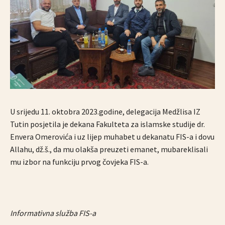
U srijedu 11. oktobra 2023.godine, delegacija Medžlisa IZ
Tutin posjetila je dekana Fakulteta za islamske studije dr.
Envera Omerovića i uz lijep muhabet u dekanatu FIS-a i dovu
Allahu, dž.š., da mu olakša preuzeti emanet, mubareklisali
mu izbor na funkciju prvog čovjeka FIS-a.
Informativna služba FIS-a